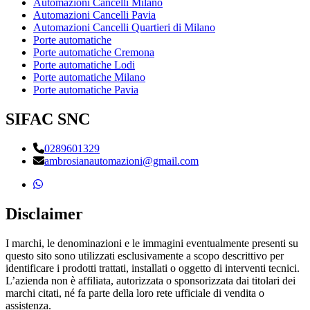
Automazioni Cancelli Milano
Automazioni Cancelli Pavia
Automazioni Cancelli Quartieri di Milano
Porte automatiche
Porte automatiche Cremona
Porte automatiche Lodi
Porte automatiche Milano
Porte automatiche Pavia
SIFAC SNC
0289601329
ambrosianautomazioni@gmail.com
Disclaimer
I marchi, le denominazioni e le immagini eventualmente presenti su
questo sito sono utilizzati esclusivamente a scopo descrittivo per
identificare i prodotti trattati, installati o oggetto di interventi tecnici.
L’azienda non è affiliata, autorizzata o sponsorizzata dai titolari dei
marchi citati, né fa parte della loro rete ufficiale di vendita o
assistenza.