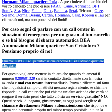
Hormann Milano quartiere Isola
. A prescindere dal marchio del
vostro cancello che può essere
FAAC
,
Came
,
Aprimatic
,
BFT
,
Somfy
,
Sea
,
Nice
,
Fadini
,
Ditec
,
Beninca
,
Serai
, Telcoma,
Geze
,
Sesamo
,
Dorma
,
Besam
,
Cardin
,
Hormann
,
Casit
,
Kopron
e
Tau
per
citarne alcuni, ma non ponetevi dei limiti!
Per caso sogni di parlare con un call center in
situazioni di emergenza per un guasto al tuo cancello
o se hai bisogno di sbarra automatica DEA
Automazioni Milano quartiere San Cristoforo ?
Pensiamo proprio di no!
Chiama 02 89601329 per
automazione cancello GiBiDi Milano quartiere
Muggiano
Per questo vogliamo mettere in chiaro che quando chiamerai il
numero
0289601329
sarai in contatto direttamente con la nostra
azienda e
mai con nessun intermediario
. Prova a riflettere sul fatto
che in qualsiasi campo di attività nessuno regala niente: se chiami e
risponde un call center che poi chiama un’altra azienda che verrà ad
erogare il servizio pensi che tutto ciò sia un
servizio gratuito
?
NO
.
Questi servizi di pagano, giustamente, tu oggi puoi
scegliere di
chiamare direttamente Milano-automazioni.com
che risponde e
opera con personale proprio nel minor tempo possibile in tutta la