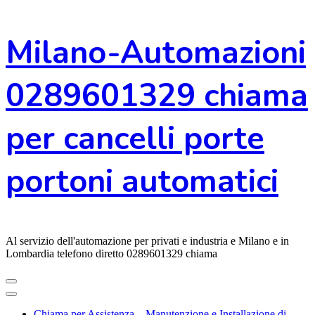
Vai
Milano-Automazioni
al
contenuto
0289601329 chiama
per cancelli porte
portoni automatici
Al servizio dell'automazione per privati e industria e Milano e in
Lombardia telefono diretto 0289601329 chiama
Chiama per Assistenza – Manutenzione e Installazione di