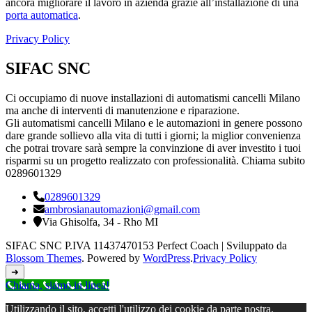
ancora migliorare il lavoro in azienda grazie all’installazione di una
porta automatica
.
Privacy Policy
SIFAC SNC
Ci occupiamo di nuove installazioni di automatismi cancelli Milano
ma anche di interventi di manutenzione e riparazione.
Gli automatismi cancelli Milano e le automazioni in genere possono
dare grande sollievo alla vita di tutti i giorni; la miglior convenienza
che potrai trovare sarà sempre la convinzione di aver investito i tuoi
risparmi su un progetto realizzato con professionalità. Chiama subito
0289601329
0289601329
ambrosianautomazioni@gmail.com
Via Ghisolfa, 34 - Rho MI
SIFAC SNC P.IVA 11437470153
Perfect Coach | Sviluppato da
Blossom Themes
. Powered by
WordPress
.
Privacy Policy
➜
Chiama, siamo in linea!
Utilizzando il sito, accetti l'utilizzo dei cookie da parte nostra.